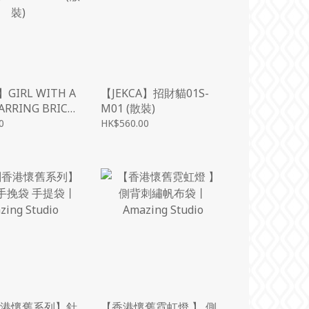
】GIRL WITH A
【JEKCA】招財貓01S-
ARRING BRICK
M01 (散裝)
G - ST24CP01
0
HK$560.00
港懷舊系列】針
【香港懷舊霓虹燈 】 側