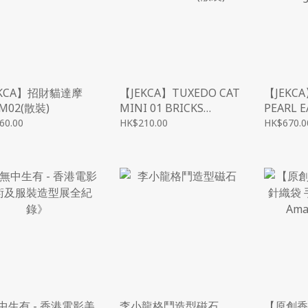
EKCA】招財貓達摩
【JEKCA】TUXEDO CAT
【JEKCA
-M02(散裝)
MINI 01 BRICKS
PEARL E
ST19CM03 (散裝)
PAINTIN
60.00
HK$210.00
HK$670.0
(散裝)
中生有 - 香港電影美
李小龍格鬥造型磁石
【原創香