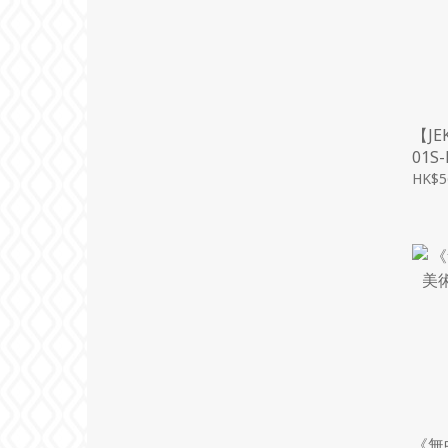
【J
01S
HK$5
《無