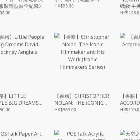
服裝造型展全紀錄》
織袋 手
HK$98.00
AMAZIN
08.00
HK$128.0
】LITTLE
【書籍】CHRISTOPHER
【書籍】T
PLE BIG DREAMS
NOLAN: THE ICONIC
ACCORD
ID HOCKNEY
FILMMAKER AND HIS
CHRIST
30.00
HK$365.00
HK$170.0
GLAIS
WORK (ICONIC
FILMMAKERS SERIES)