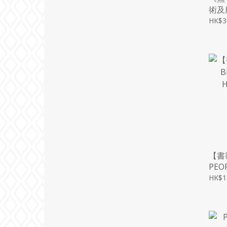
術及
HK$3
【書籍
PEO
DAV
HK$1
/AN