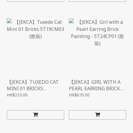
【JEKCA】TUXEDO CAT
【JEKCA】GIRL WITH A
MINI 01 BRICKS
PEARL EARRING BRICK
ST19CM03 (散裝)
PAINTING - ST24CP01
HK$210.00
HK$670.00
(散裝)