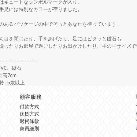
はキュートなシンボルマークが入り、
手足には特別なカラーが宿りました。
のあるパッケージの中でそっとあなたを待っています。
ん目を閉じたり、手をあげたり、足にはピタッと磁石も。
撮ったりお部屋で過ごしたりお出かけしたり、手の平サイズで
---------------------
PVC
、磁石
全高
7cm
齢
: 6
歳以上
顧客服務
付款方式
送貨方式
退貨條款
會員細則