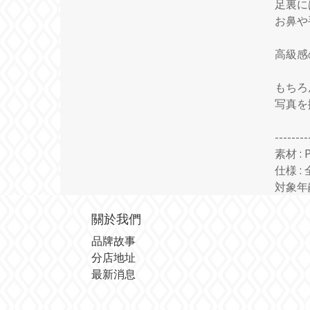
足裏に
お鼻や
高級感
もちろ
写真を
--------
素材
: 
仕様
:
対象年
關於我們
品牌故事
分店地址
最新消息