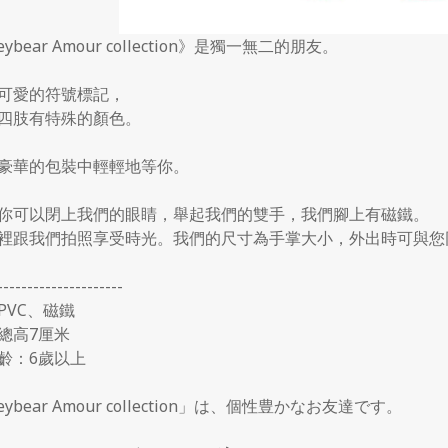
ybear Amour collection
》是獨一無二的朋友。
可愛的符號標記，
四肢有特殊的顏色。
豪華的包裝中輕輕地等你。
你可以閉上我們的眼睛，舉起我們的雙手，我們腳上有磁鐵。
裡跟我們拍照享受時光。我們的尺寸為手掌大小，外出時可與您
---------------------
PVC
、磁鐵
總高
7
厘米
齡：
6
歲以上
ybear Amour collection
」は、個性豊かなお友達です。