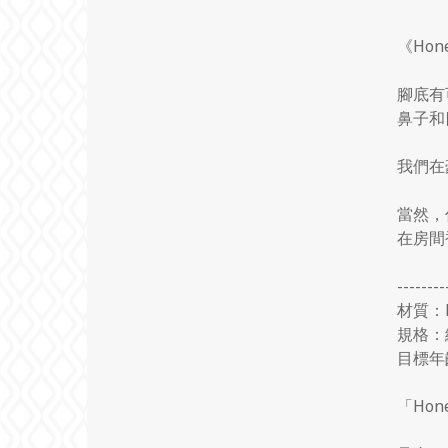
《
Hone
腳底有
鼻子和
我們在
當然，
在房間
--------
材質：
規格：
目標年
「
Hone