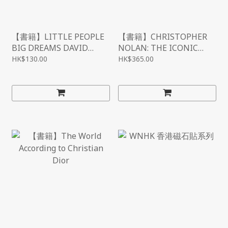
【書籍】LITTLE PEOPLE
【書籍】CHRISTOPHER
BIG DREAMS DAVID
NOLAN: THE ICONIC
HOCKNEY /ANGLAIS
FILMMAKER AND HIS
HK$130.00
HK$365.00
WORK (ICONIC
FILMMAKERS SERIES)