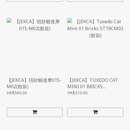
【JEKCA】招財貓達摩01S-
【JEKCA】TUXEDO CAT
M02(散裝)
MINI 01 BRICKS
ST19CM03 (散裝)
HK$560.00
HK$210.00