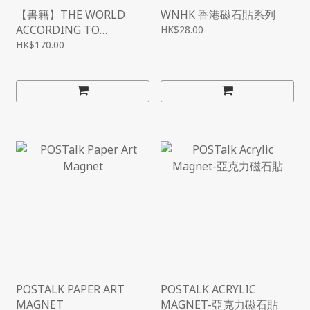
【書籍】THE WORLD
WNHK 香港磁石貼系列
ACCORDING TO
HK$28.00
CHRISTIAN DIOR
HK$170.00
POSTALK PAPER ART
POSTALK ACRYLIC
MAGNET
MAGNET-亞克力磁石貼