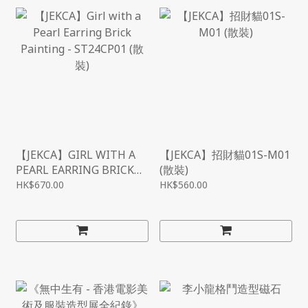
【JEKCA】GIRL WITH A
【JEKCA】招財貓01S-M01
PEARL EARRING BRICK
(散裝)
PAINTING - ST24CP01
HK$670.00
HK$560.00
(散裝)